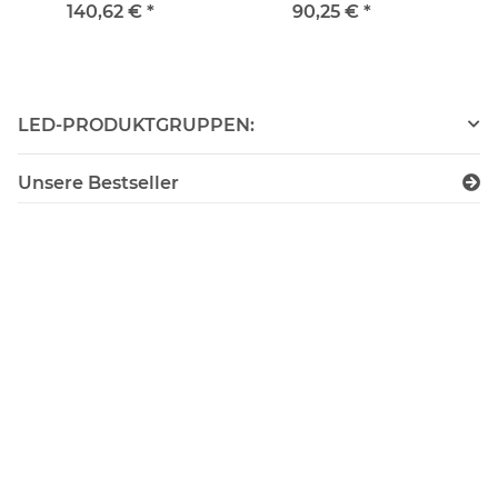
T8061 SURGE
TU8001 SURGE
140,62 €
*
90,25 €
*
PROTECTOR
PROTECTOR
LED-PRODUKTGRUPPEN:
Unsere Bestseller