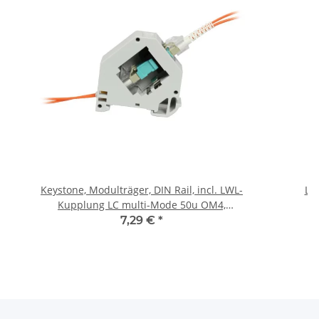
Keystone, Modulträger, DIN Rail, incl. LWL-
LE
Kupplung LC multi-Mode 50u OM4,
Hutschienenadapter
7,29 €
*