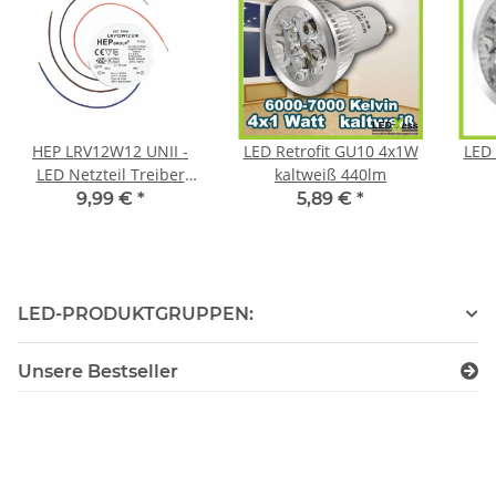
HEP LRV12W12 UNII -
LED Retrofit GU10 4x1W
LED 
LED Netzteil Treiber
kaltweiß 440lm
Trafo CV - 12V/DC - 12W
9,99 €
*
5,89 €
*
- rund, ideal für
Unterputzdose
LED-PRODUKTGRUPPEN:
Unsere Bestseller