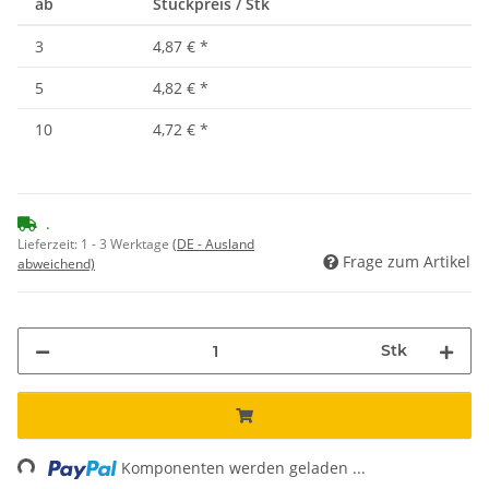
ab
Stückpreis / Stk
3
4,87 €
*
5
4,82 €
*
10
4,72 €
*
.
Lieferzeit:
1 - 3 Werktage
(DE - Ausland
Frage zum Artikel
abweichend)
Stk
ading...
Komponenten werden geladen ...