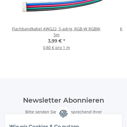
Flachbandkabel AWG22, 5-adrig, RGB-W RGBW,
Key
5m
3,99 €
*
0,80 € pro 1 m
Newsletter Abonnieren
Bitte senden Sie mir entsprechend Ihrer
Datenschutzerklärung
regelmäßig und jederzeit widerruflich
Informationen zu Ihrem Produktsortiment per E-Mail zu.
Wie wir Cookies & Co nutzen