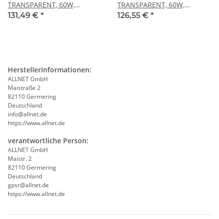
TRANSPARENT, 60W,
TRANSPARENT, 60W,
neutralweiß
warmweiß
131,49 €
*
126,55 €
*
Herstellerinformationen:
ALLNET GmbH
Maistraße 2
82110 Germering
Deutschland
info@allnet.de
https://www.allnet.de
verantwortliche Person:
ALLNET GmbH
Maistr. 2
82110 Germering
Deutschland
gpsr@allnet.de
https://www.allnet.de