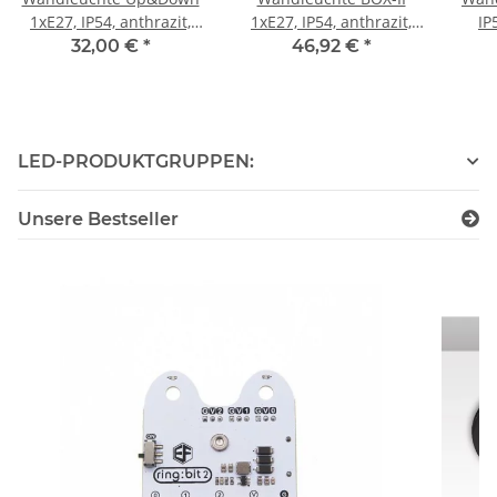
1xE27, IP54, anthrazit,
1xE27, IP54, anthrazit,
IP
exkl. Leuchtmittel
exkl. Leuchtmittel
32,00 €
*
46,92 €
*
LED-PRODUKTGRUPPEN:
Unsere Bestseller