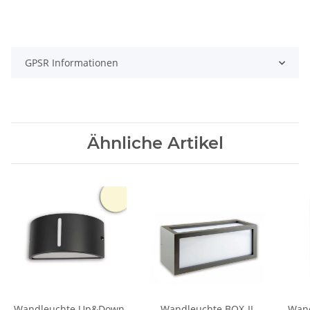
GPSR Informationen
Ähnliche Artikel
Wandleuchte Up&Down
Wandleuchte BOX-II
Wand