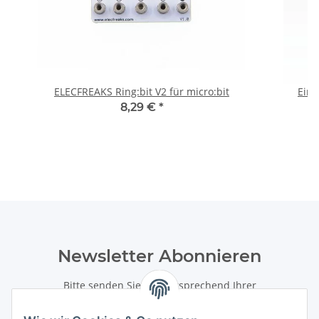
ELECFREAKS Ring:bit V2 für micro:bit
Ein
8,29 €
*
Newsletter Abonnieren
Bitte senden Sie mir entsprechend Ihrer
Datenschutzerklärung
regelmäßig und jederzeit widerruflich
Informationen zu Ihrem Produktsortiment per E-Mail zu.